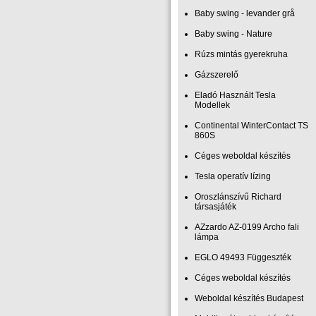
Baby swing - levander grå
Baby swing - Nature
Rúzs mintás gyerekruha
Gázszerelő
Eladó Használt Tesla
Modellek
Continental WinterContact TS
860S
Céges weboldal készítés
Tesla operatív lízing
Oroszlánszívű Richard
társasjáték
AZzardo AZ-0199 Archo fali
lámpa
EGLO 49493 Függeszték
Céges weboldal készítés
Weboldal készítés Budapest