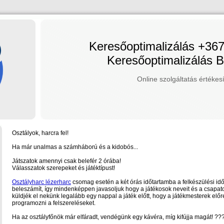
Keresőoptimalizálás +36
Keresőoptimalizálás 
Online szolgáltatás értékesí
Osztályok, harcra fel!
Ha már unalmas a számháború és a kidobós...
Játszatok amennyi csak belefér 2 órába!
Válasszatok szerepeket és játéktípust!
Osztályharc lézerharc
csomag esetén a két órás időtartamba a felkészülési idő
beleszámít, így mindenképpen javasoljuk hogy a játékosok neveit és a csapat
küldjék el nekünk legalább egy nappal a játék előtt, hogy a játékmesterek előr
programozni a felszereléseket.
Ha az osztályfőnök már elfáradt, vendégünk egy kávéra, míg kifújja magát! ??