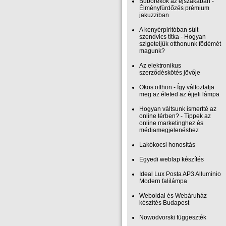
Buborékok az éjszakában -
Élményfürdőzés prémium
jakuzziban
A kenyérpirítóban sült
szendvics titka - Hogyan
szigeteljük otthonunk födémét
magunk?
Az elektronikus
szerződéskötés jövője
Okos otthon - Így változtatja
meg az életed az éjjeli lámpa
Hogyan váltsunk ismertté az
online térben? - Tippek az
online marketinghez és
médiamegjelenéshez
Lakókocsi honosítás
Egyedi weblap készítés
Ideal Lux Posta AP3 Alluminio
Modern falilámpa
Weboldal és Webáruház
készítés Budapest
Nowodvorski függeszték