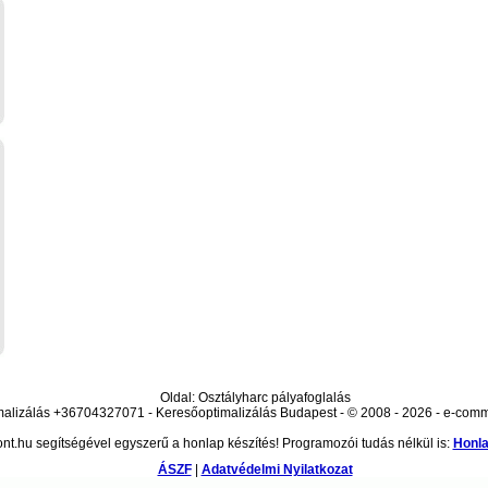
Oldal: Osztályharc pályafoglalás
alizálás +36704327071 - Keresőoptimalizálás Budapest - © 2008 - 2026 - e-com
nt.hu segítségével egyszerű a honlap készítés! Programozói tudás nélkül is:
Honla
ÁSZF
|
Adatvédelmi Nyilatkozat