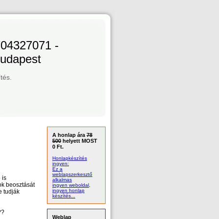
704327071 -
Budapest
tés.
A honlap ára
78
500
helyett MOST
0 Ft.
Honlapkészítés
ingyen:
Ez a
weblapszerkesztő
 is
alkalmas
ok beosztását
ingyen weboldal,
ingyen honlap
e tudják
készítés...
??
Weblap