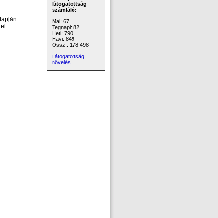
látogatottság
számláló:
lapján
Mai: 67
el.
Tegnapi: 82
Heti: 790
Havi: 849
Össz.: 178 498
Látogatottság
növelés