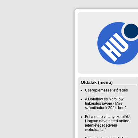
Oldalak (menü)
Csereplemezes tetőfedés
A Dofollow és Nofollow
linképítés jövője - Mire
számíthatunk 2024-ben?
Fel a netre villanyszerelők!
Hogyan növelheted online
jelenlétedet egyéni
weboldallal?