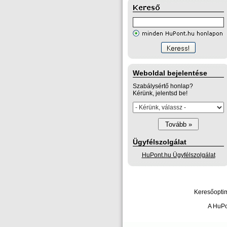
Weboldal bejelentése
Szabálysértő honlap?
Kérünk, jelentsd be!
Ügyfélszolgálat
HuPont.hu Ügyfélszolgálat
Keresőoptim
A HuPo