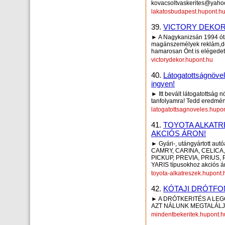
kovacsoltvaskerites@yah
lakatosbudapest.hupont.h
39.
VICTORY DEKO
► A Nagykanizsán 1994 óta
magánszemélyek reklám,dek
hamarosan Önt is elégedet
victorydekor.hupont.hu
40.
Látogatottságnöve
ingyen!
► Itt bevált látogatottság n
tanfolyamra! Tedd eredmé
latogatottsagnoveles.hupo
41.
TOYOTA ALKATR
AKCIÓS ÁRON!
► Gyári-, utángyártott a
CAMRY, CARINA, CELICA,
PICKUP, PREVIA, PRIUS,
YARIS típusokhoz akciós á
toyota-alkatreszek.hupont.
42.
KÓTAJI DRÓTFO
► A DRÓTKERITÉS A LEG
AZT NÁLUNK MEGTALÁLJA 
mindentbekeritek.hupont.h