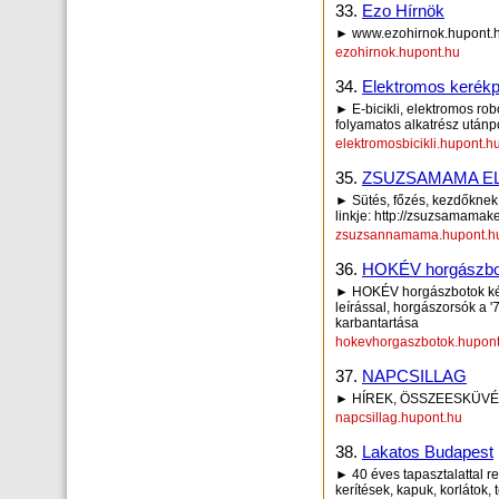
33.
Ezo Hírnök
► www.ezohirnok.hupont.
ezohirnok.hupont.hu
34.
Elektromos kerékp
► E-bicikli, elektromos ro
folyamatos alkatrész utánpó
elektromosbicikli.hupont.h
35.
ZSUZSAMAMA E
► Sütés, főzés, kezdők
linkje: http://zsuzsamamake
zsuzsannamama.hupont.h
36.
HOKÉV horgászbot
► HOKÉV horgászbotok képe
leírással, horgászorsók a '
karbantartása
hokevhorgaszbotok.hupont
37.
NAPCSILLAG
► HÍREK, ÖSSZEESKÜVÉS
napcsillag.hupont.hu
38.
Lakatos Budapest
► 40 éves tapasztalattal r
kerítések, kapuk, korlátok,