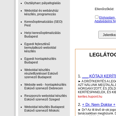
Osztályharc pályafoglalás
Ellenőrzőkód:
Weboldal és webáruház
készítés, programozás
Elolvastam,
Adatvédelmi Nyi
Keresőoptimalizálás (SEO)
Pest
Helyi keresőoptimalizálás
Budapest
Egyedi fejlesztésű
bemutatkozó weboldal
készítés
LEGLÁTOG
Egyedi honlapkészítés
Budapest
Weboldal készítés
részletfizetéssel Esküvő
1.
___ KÓTAJI KERÍ
szervező Budapest
► A DRÓTKERITÉS A LEG
Website web - honlapkészítés
AZT NÁLUNK MEGTALÁLJA
Esküvő szervező Debrecen
HORGANYZOTT, ÉS ZÖLD 
KERÍTÉSPANELEK, ÉS KI
Reszponzív weboldal készítés
kerites.hupont.hu
Esküvő szervező Szeged
2.
+ Dr. Nem Doktor +
Weboldal készítés Budapest
► Dr? Az itt lévő dr-ok jog
Esküvő szervező Miskolc
tanácsaikban megbízunk. D