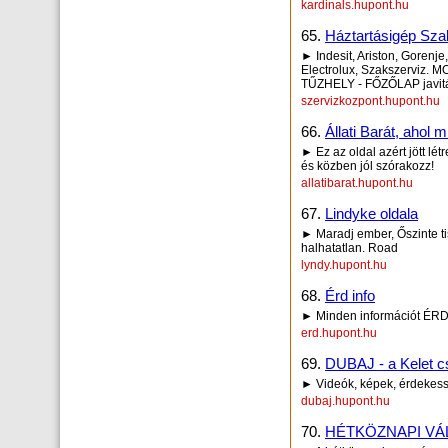
kardinals.hupont.hu
65.
Háztartásigép Sza
► Indesit, Ariston, Gorenj
Electrolux, Szakszerviz
TŰZHELY - FŐZŐLAP javit
szervizkozpont.hupont.hu
66.
Állati Barát, ahol 
► Ez az oldal azért jött lé
és közben jól szórakozz!
allatibarat.hupont.hu
67.
Lindyke oldala
► Maradj ember, Őszinte tisz
halhatatlan. Road
lyndy.hupont.hu
68.
Érd info
► Minden információt ÉRD
erd.hupont.hu
69.
DUBAJ - a Kelet c
► Videók, képek, érdekess
dubaj.hupont.hu
70.
HÉTKÖZNAPI V