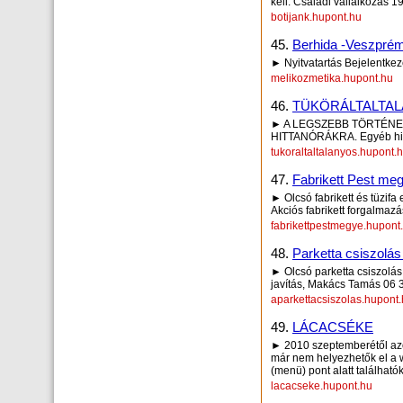
kell. Családi vállalkozás 1
botijank.hupont.hu
45.
Berhida -Veszprémi
► Nyitvatartás Bejelentke
melikozmetika.hupont.hu
46.
TÜKÖRÁLTALTAL
► A LEGSZEBB TÖRTÉNE
HITTANÓRÁKRA. Egyéb hitt
tukoraltaltalanyos.hupont.
47.
Fabrikett Pest me
► Olcsó fabrikett és tüzif
Akciós fabrikett forgalmazá
fabrikettpestmegye.hupont
48.
Parketta csiszolás
► Olcsó parketta csiszolás 
javítás, Makács Tamás 06 30
aparkettacsiszolas.hupont
49.
LÁCACSÉKE
► 2010 szeptemberétől azok 
már nem helyezhetők el a w
(menü) pont alatt található
lacacseke.hupont.hu