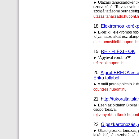
► Utazási tanácsadóként 
szervezését! Tervezz vele
szolgáltatásom! bernadet
utazasitanacsado.hupont.
18.
Elektromos kerékp
► E-bicikli, elektromos ro
folyamatos alkatrész utánpó
elektromosbicikli.hupont.h
19.
RE - FLEXI - OK
► "Ágyúval verébre?!"
reflexiok.hupont.hu
20.
A gróf BREDA és 
Erika tollából
► A múlt poros polcain kut
countess.hupont.hu
21.
http://tukoraltal
► Ezen az oldalon Bibliai i
csoportosítva.
rejtvenyekkicsiknek.hupon
22.
Gipszkartonozás, 
► Olcsó gipszkartonozás, 
lakásfelújítás, szobafestés