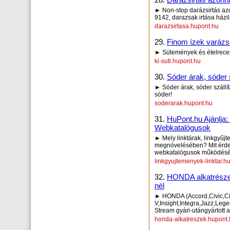
► Non-stop darázsirtás az
9142, darazsak irtása házi
darazsirtasa.hupont.hu
29.
Finom ízek varázs
► Sütemények és ételrece
ki-suti.hupont.hu
30.
Sóder árak, sóder 
► Sóder árak, sóder száll
sóder!
soderarak.hupont.hu
31.
HuPont.hu Ajánlja
Webkatalógusok
► Mely linktárak, linkgyűj
megnövelésében? Mit érdem
webkatalógusok működésé
linkgyujtemenyek-linktar.h
32.
HONDA alkatrészek
nél
► HONDA (Accord,Civic,City
V,Insight,Integra,Jazz,Le
Stream gyári-utángyártott 
honda-alkatreszek.hupont