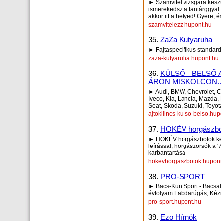
► Számvitel vizsgára készü
ismerekedsz a tantárggyal
akkor itt a helyed! Gyere, é
szamvitelezz.hupont.hu
35.
ZaZa Kutyaruha
► Fajtaspecifikus standard
zaza-kutyaruha.hupont.hu
36.
KÜLSŐ - BELSŐ
ÁRON MISKOLCON..
► Audi, BMW, Chevrolet, Ci
Iveco, Kia, Lancia, Mazda,
Seat, Skoda, Suzuki, Toyot
ajtokilincs-kulso-belso.hup
37.
HOKÉV horgászbot
► HOKÉV horgászbotok képe
leírással, horgászorsók a '
karbantartása
hokevhorgaszbotok.hupont
38.
PRO-SPORT
► Bács-Kun Sport - Bácsalm
évfolyam Labdarúgás, Kézi
pro-sport.hupont.hu
39.
Ezo Hírnök