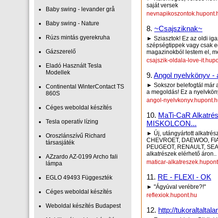
saját versek
Baby swing - levander grå
nevnapikoszontok.hupont.
Baby swing - Nature
8.
~Csajsziknak~
Rúzs mintás gyerekruha
► Sziasztok! Ez az oldi iga
szépségtippek vagy csak eg
Gázszerelő
magazinokból lestem el, me
csajszik-oldala-love-it.hup
Eladó Használt Tesla
Modellek
9.
Angol nyelvkönyv - 
► Sokszor belefogtál már 
Continental WinterContact TS
a megoldás! Ez a nyelvköny
860S
angol-nyelvkonyv.hupont.
Céges weboldal készítés
10.
MaTi-CaR Alkat
Tesla operatív lízing
MISKOLCON...
► Új, utángyártott alkatr
Oroszlánszívű Richard
CHEVROET, DAEWOO, FIAT
társasjáték
PEUGEOT, RENAULT, SEAT,
alkatrészek elérhető áron..
AZzardo AZ-0199 Archo fali
maticar-alkatreszek.hupon
lámpa
11.
RE - FLEXI - OK
EGLO 49493 Függeszték
► "Ágyúval verébre?!"
Céges weboldal készítés
reflexiok.hupont.hu
Weboldal készítés Budapest
12.
http://tukoraltal