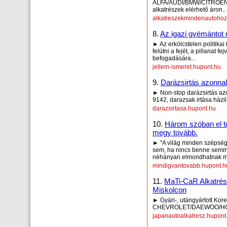
ALFA/AUDI/BMW/CITROE
alkatrészek elérhető áron..
alkatreszekmindenautohoz
8.
Az igazi gyémántot 
► Az erkölcstelen politika
felütni a fejét, a pillanat 
befogadására...
jellem-ismeret.hupont.hu
9.
Darázsirtás azonna
► Non-stop darázsirtás az
9142, darazsak irtása házi
darazsirtasa.hupont.hu
10.
Három szóban el tu
megy tovább.
► "A világ minden szépség
sem, ha nincs benne semmi
néhányan elmondhatnak m
mindigvantovabb.hupont.h
11.
MaTi-CaR Alkatrész
Miskolcon
► Gyári-, utángyártott Kor
CHEVROLET/DAEWOO/HON
japanautoalkatresz.hupont