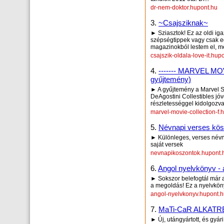
dr-nem-doktor.hupont.hu
3.
~Csajsziknak~
► Sziasztok! Ez az oldi iga
szépségtippek vagy csak eg
magazinokból lestem el, me
csajszik-oldala-love-it.hup
4.
------- MARVEL MO
gyűjtemény)
► A gyűjtemény a Marvel St
DeAgostini Collestibles jó
részletességgel kidolgozva
marvel-movie-collection-f.
5.
Névnapi verses kösz
► Különleges, verses névn
saját versek
nevnapikoszontok.hupont.
6.
Angol nyelvkönyv - 
► Sokszor belefogtál már 
a megoldás! Ez a nyelvköny
angol-nyelvkonyv.hupont.
7.
MaTi-CaR ALKAT
► Új, utángyártott, és gyár