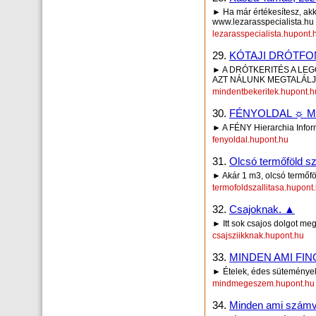
► Ha már értékesítesz, akko
www.lezarasspecialista.hu
lezarasspecialista.hupont.
29.
KÓTAJI DRÓTFO
► A DRÓTKERITÉS A LEG
AZT NÁLUNK MEGTALÁLJA 
mindentbekeritek.hupont.h
30.
FÉNYOLDAL ☼ Me
► A FÉNY Hierarchia Infor
fenyoldal.hupont.hu
31.
Olcsó termőföld s
► Akár 1 m3, olcsó termőfö
termofoldszallitasa.hupont
32.
Csajoknak. ▲
► Itt sok csajos dolgot megt
csajsziikknak.hupont.hu
33.
MINDEN AMI FINO
► Ételek, édes sütemények,
mindmegeszem.hupont.hu
34.
Minden ami számvite