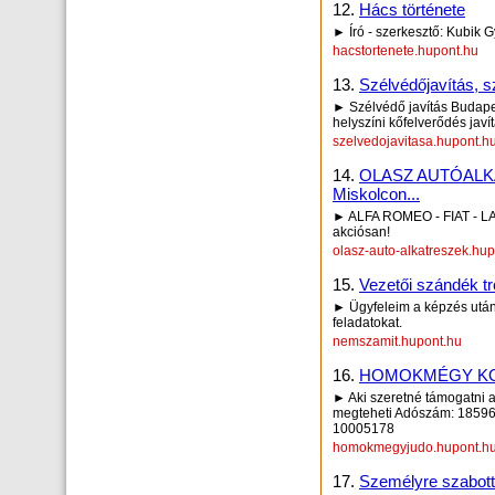
12.
Hács története
► Író - szerkesztő: Kubik 
hacstortenete.hupont.hu
13.
Szélvédőjavítás, s
► Szélvédő javítás Budapes
helyszíni kőfelverődés javí
szelvedojavitasa.hupont.h
14.
OLASZ AUTÓALKAT
Miskolcon...
► ALFA ROMEO - FIAT - LAN
akciósan!
olasz-auto-alkatreszek.hu
15.
Vezetői szándék 
► Ügyfeleim a képzés után 
feladatokat.
nemszamit.hupont.hu
16.
HOMOKMÉGY KO
► Aki szeretné támogatni 
megteheti Adószám: 1859
10005178
homokmegyjudo.hupont.h
17.
Személyre szabott