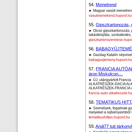
54.
Menetrend
► Magyar vasúti menetre
vasutmenetrend.hupont.hu
55.
Gipszkartonozás, 
► Olcsó gipszkartonozás, 
lakásfelújítás, szobafestés
gipszkartonszerelese.hupo
56.
BABAGYŰJTEM
► Gazdag Katalin népvisel
babagyujtemeny.hupont.h
57.
FRANCIA AUTÓALK
áron Miskolcon....
► ÚJ, utángyártott Franci
ALKATRÉSZEK-DACIA A
ALKATRÉSZEK-FRANCIA autó
francia-auto-alkatreszek.h
58.
TEMATIKUS HIT
► Személyek, fogalmak gya
melyeket a rejtvényeimből v
tematikushittan.hupont.hu
59.
Andi77 tuti tárkony