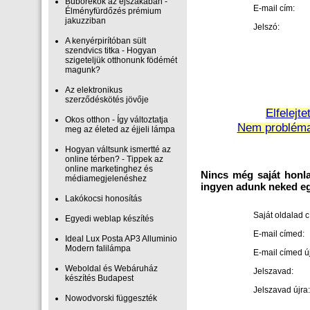
Buborékok az éjszakában -
E-mail cím:
Élményfürdőzés prémium
jakuzziban
Jelszó:
A kenyérpirítóban sült
szendvics titka - Hogyan
szigeteljük otthonunk födémét
magunk?
Az elektronikus
szerződéskötés jövője
Elfelejt
Okos otthon - Így változtatja
Nem probléma,
meg az életed az éjjeli lámpa
Hogyan váltsunk ismertté az
online térben? - Tippek az
online marketinghez és
Nincs még saját honla
médiamegjelenéshez
ingyen adunk neked egy
Lakókocsi honosítás
Saját oldalad 
Egyedi weblap készítés
E-mail címed:
Ideal Lux Posta AP3 Alluminio
Modern falilámpa
E-mail címed új
Weboldal és Webáruház
Jelszavad:
készítés Budapest
Jelszavad újra:
Nowodvorski függeszték