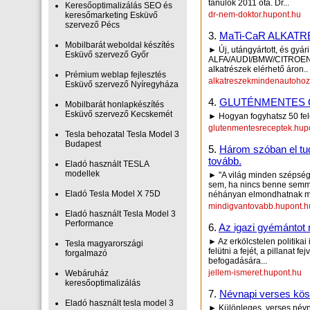
tanulok 2011 óta. Dr...
Keresőoptimalizálás SEO és
dr-nem-doktor.hupont.hu
keresőmarketing Esküvő
szervező Pécs
3.
MaTi-CaR ALKAT
Mobilbarát weboldal készítés
► Új, utángyártott, és gyár
Esküvő szervező Győr
ALFA/AUDI/BMW/CITROE
alkatrészek elérhető áron..
Prémium weblap fejlesztés‎
alkatreszekmindenautohoz
Esküvő szervező Nyíregyháza
4.
GLUTÉNMENTES 
Mobilbarát honlapkészítés
Esküvő szervező Kecskemét
► Hogyan fogyhatsz 50 fel
glutenmentesreceptek.hup
Tesla behozatal Tesla Model 3
Budapest
5.
Három szóban el tud
tovább.
Eladó használt TESLA
modellek
► "A világ minden szépség
sem, ha nincs benne semmi
Eladó Tesla Model X 75D
néhányan elmondhatnak m
mindigvantovabb.hupont.h
Eladó használt Tesla Model 3
Performance
6.
Az igazi gyémántot 
► Az erkölcstelen politika
Tesla magyarországi
felütni a fejét, a pillanat 
forgalmazó
befogadására...
jellem-ismeret.hupont.hu
Webáruház
keresőoptimalizálás
7.
Névnapi verses kösz
Eladó használt tesla model 3
► Különleges, verses névn