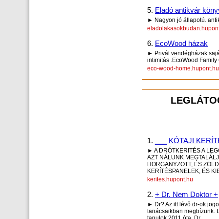
5.
Eladó antikvár kön
► Nagyon jó állapotú. ant
eladolakasokbudan.hupon
6.
EcoWood házak
► Privát vendégházak saját
intimitás .EcoWood Family
eco-wood-home.hupont.hu
LEGLÁTOG
1.
___ KÓTAJI KERÍ
► A DRÓTKERITÉS A LEG
AZT NÁLUNK MEGTALÁLJA
HORGANYZOTT, ÉS ZÖLD 
KERÍTÉSPANELEK, ÉS KI
kerites.hupont.hu
2.
+ Dr. Nem Doktor +
► Dr? Az itt lévő dr-ok jog
tanácsaikban megbízunk. D
tanulok 2011 óta. Dr...