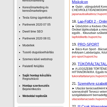
keresőmarketing
Miskolcon
► Gyári-, utángyártott Kor
Keresőmarketing és
CHEVROLET/DAEWOO/HON
keresőmarketinges
japanautoalkatresz.hupont
Tesla lízing ügyintézés
18.
Lap-FölDI 2 - Onli
Partnerek 2020 07 05
► Üdvözlöm a Kedves Olva
Önöket tájékoztatjuk a min
Dwell time SEO
egyéb... fókuszban szűkeb
lapfoldiketto.hupont.hu
Partnerek 2020 08 01
19.
PRO-SPORT
Modellek
► Bács-Kun Sport - Bácsalm
Tusoló duguláselhárítás
évfolyam Labdarúgás, Kézi
pro-sport.hupont.hu
Szemes kávé webshop
20.
TÜKÖRÁLTALTAL
Palatető felújítás
► A LEGSZEBB TÖRTÉNE
HITTANÓRÁKRA. Egyéb hitt
Saját honlap készítés
tukoraltaltalanyos.hupont.
Regisztráció
21.
Személyre szabott
Honlap szerkesztés
► Utazási tanácsadóként 
Bejelentkezés
szervezését! Tervezz vele
szolgáltatásom! bernadet
Weboldal toplisták
utazasitanacsado.hupont.
22.
!!! Csak Hírességek