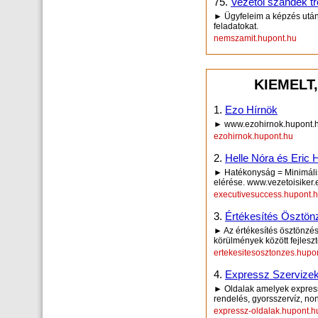
75.
Vezetői szándék 
► Ügyfeleim a képzés után 
feladatokat.
nemszamit.hupont.hu
KIEMELT
1.
Ezo Hírnök
► www.ezohirnok.hupont.
ezohirnok.hupont.hu
2.
Helle Nóra és Eric H
► Hatékonyság = Minimális
elérése. www.vezetoisiker.
executivesuccess.hupont.
3.
Értékesítés Ösztön
► Az értékesítés ösztönzés
körülmények között fejleszt
ertekesitesosztonzes.hupo
4.
Expressz Szervizek
► Oldalak amelyek expressz
rendelés, gyorsszervíz, non
expressz-oldalak.hupont.h