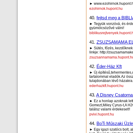
► www.ezohirnok.hupont.
ezohirnok.hupont.hu
40.
fejtsd meg a BIBLIÁ
► Tegyük vonzóvá, és érdek
gyümölcsözővé válni!
biblikusrejtvenyek.hupont.
41.
ZSUZSAMAMA E
► Sütés, főzés, kezdők
linkje: http://zsuzsamamake
zsuzsannamama.hupont.h
42.
Éder-Ház Kft
► Új építésű,tehermentes,
tartalommal eladók.Az öss
tulajdonában lévő házakra
ederhazkft.hupont.hu
43.
A Disney Csatorna 
► Ez a honlap azoknak lett
Gomezt,Miley Cyrus-t,A H2O
találsz valami érdekeset!!
pvivi.hupont.hu
44.
BoTi Műszaki Üzle
► Egy igazi szatócs bolt, a