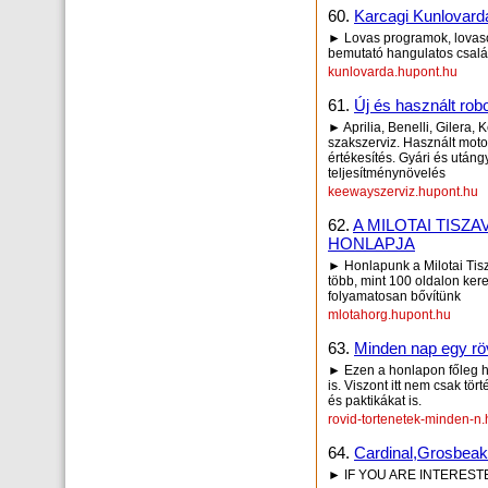
60.
Karcagi Kunlovard
► Lovas programok, lovasok
bemutató hangulatos csalá
kunlovarda.hupont.hu
61.
Új és használt ro
► Aprilia, Benelli, Gilera
szakszerviz. Használt mot
értékesítés. Gyári és utáng
teljesítménynövelés
keewayszerviz.hupont.hu
62.
A MILOTAI TIS
HONLAPJA
► Honlapunk a Milotai Tisz
több, mint 100 oldalon ker
folyamatosan bővítünk
mlotahorg.hupont.hu
63.
Minden nap egy röv
► Ezen a honlapon főleg ho
is. Viszont itt nem csak tö
és paktikákat is.
rovid-tortenetek-minden-n
64.
Cardinal,Grosbeak
► IF YOU ARE INTERESTE