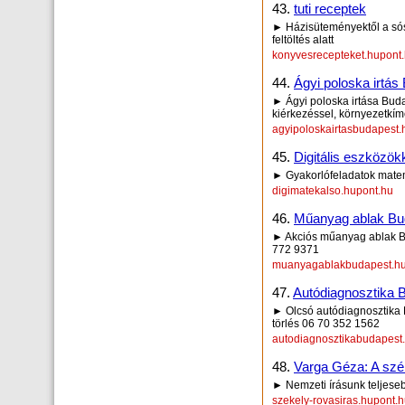
43.
tuti receptek
► Házisüteményektől a sós 
feltöltés alatt
konyvesrecepteket.hupont
44.
Ágyi poloska irtá
► Ágyi poloska irtása Budap
kiérkezéssel, környezetkí
agyipoloskairtasbudapest.
45.
Digitális eszközök
► Gyakorlófeladatok matem
digimatekalso.hupont.hu
46.
Műanyag ablak Bud
► Akciós műanyag ablak Bu
772 9371
muanyagablakbudapest.hu
47.
Autódiagnosztika B
► Olcsó autódiagnosztika 
törlés 06 70 352 1562
autodiagnosztikabudapest
48.
Varga Géza: A szé
► Nemzeti írásunk teljeseb
szekely-rovasiras.hupont.