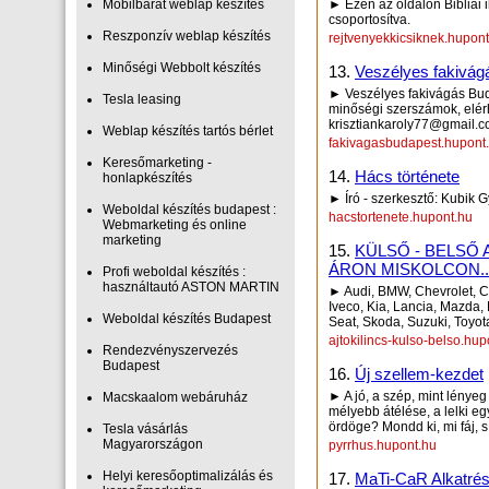
Mobilbarát weblap készítés
► Ezen az oldalon Bibliai i
csoportosítva.
Reszponzív weblap készítés
rejtvenyekkicsiknek.hupon
Minőségi Webbolt készítés
13.
Veszélyes fakivág
► Veszélyes fakivágás Bud
Tesla leasing
minőségi szerszámok, elérhe
krisztiankaroly77@gmail.
Weblap készítés tartós bérlet
fakivagasbudapest.hupont
Keresőmarketing -
14.
Hács története
honlapkészítés
► Író - szerkesztő: Kubik 
Weboldal készítés budapest :
hacstortenete.hupont.hu
Webmarketing és online
marketing
15.
KÜLSŐ - BELSŐ
ÁRON MISKOLCON..
Profi weboldal készítés :
használtautó ASTON MARTIN
► Audi, BMW, Chevrolet, Ci
Iveco, Kia, Lancia, Mazda,
Weboldal készítés Budapest
Seat, Skoda, Suzuki, Toyot
ajtokilincs-kulso-belso.hup
Rendezvényszervezés
Budapest
16.
Új szellem-kezdet
► A jó, a szép, mint lénye
Macskaalom webáruház
mélyebb átélése, a lelki e
ördöge? Mondd ki, mi fáj, s
Tesla vásárlás
Magyarországon
pyrrhus.hupont.hu
Helyi keresőoptimalizálás és
17.
MaTi-CaR Alkatrész