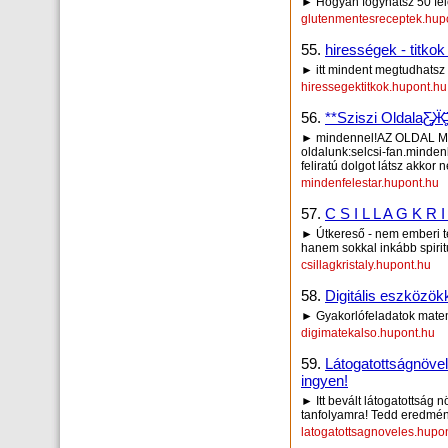
► Hogyan fogyhatsz 50 fel
glutenmentesreceptek.hup
55.
hirességek - titko
► itt mindent megtudhatsz
hiressegektitkok.hupont.hu
56.
**Sziszi OldalaƸ̵̡Ӝ
► mindennel!AZ OLDAL MÉG
oldalunk:selcsi-fan.minden
feliratú dolgot látsz akkor 
mindenfelestar.hupont.hu
57.
C S I L L A G K R I
► Útkereső - nem emberi tes
hanem sokkal inkább spirit
csillagkristaly.hupont.hu
58.
Digitális eszközök
► Gyakorlófeladatok matem
digimatekalso.hupont.hu
59.
Látogatottságnöve
ingyen!
► Itt bevált látogatottság n
tanfolyamra! Tedd eredmé
latogatottsagnoveles.hupo