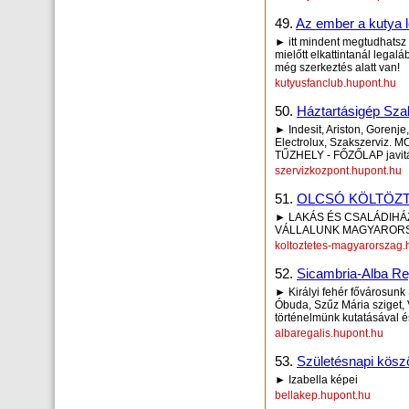
49.
Az ember a kutya le
► itt mindent megtudhatsz 
mielőtt elkattintanál legal
még szerkeztés alatt van!
kutyusfanclub.hupont.hu
50.
Háztartásigép Sza
► Indesit, Ariston, Gorenj
Electrolux, Szakszerviz
TŰZHELY - FŐZŐLAP javit
szervizkozpont.hupont.hu
51.
OLCSÓ KÖLTÖZ
► LAKÁS ÉS CSALÁDIHÁ
VÁLLALUNK MAGYARORS
koltoztetes-magyarorszag.
52.
Sicambria-Alba R
► Királyi fehér fővárosunk
Óbuda, Szűz Mária sziget, V
történelmünk kutatásával és
albaregalis.hupont.hu
53.
Születésnapi kösz
► Izabella képei
bellakep.hupont.hu