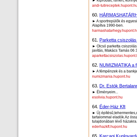
► Kipróbált, ismert, könny
andi-tutireceptek.hupont.h
60.
HÁRMASHATÁRH
► A sportrepülők és egyes
Alapítva 1990-ben.
harmashatarhegy.hupont.h
61.
Parketta csiszolás
► Olcsó parketta csiszolás 
javítás, Makács Tamás 06 30
aparkettacsiszolas.hupont
62.
NUMIZMATIKA a fé
► A fémpénzek és a bankje
numizmania.hupont.hu
63.
Dr. Estók Bertalan
► Élményeim...
esolivia.hupont.hu
64.
Éder-Ház Kft
► Új építésű,tehermentes,
tartalommal eladók.Az öss
tulajdonában lévő házakra
ederhazkft.hupont.hu
65.
Karcagi Kunlovard