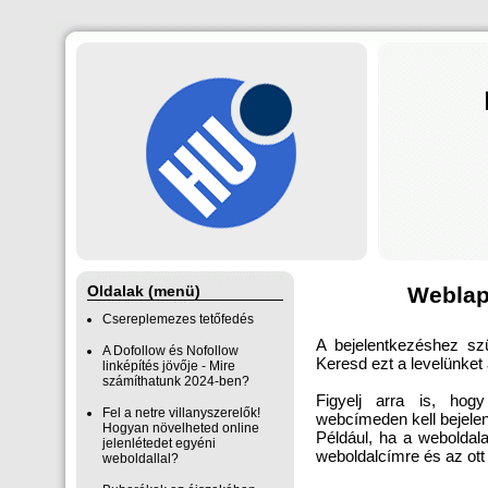
Oldalak (menü)
Weblap
Csereplemezes tetőfedés
A bejelentkezéshez szü
A Dofollow és Nofollow
Keresd ezt a levelünket
linképítés jövője - Mire
számíthatunk 2024-ben?
Figyelj arra is, hog
Fel a netre villanyszerelők!
webcímeden kell bejele
Hogyan növelheted online
Például, ha a webolda
jelenlétedet egyéni
weboldalcímre és az ott
weboldallal?