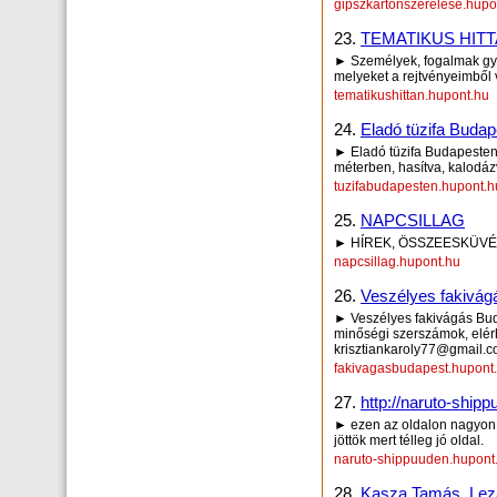
gipszkartonszerelese.hupo
23.
TEMATIKUS HIT
► Személyek, fogalmak gya
melyeket a rejtvényeimből v
tematikushittan.hupont.hu
24.
Eladó tüzifa Buda
► Eladó tüzifa Budapesten h
méterben, hasítva, kalodá
tuzifabudapesten.hupont.h
25.
NAPCSILLAG
► HÍREK, ÖSSZEESKÜVÉS
napcsillag.hupont.hu
26.
Veszélyes fakivág
► Veszélyes fakivágás Bud
minőségi szerszámok, elérhe
krisztiankaroly77@gmail.
fakivagasbudapest.hupont
27.
http://naruto-ship
► ezen az oldalon nagyo
jöttök mert télleg jó oldal.
naruto-shippuuden.hupont
28.
Kasza Tamás, Lezá