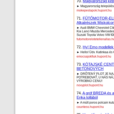
70.
Magyarország kép
► Magyarország település
mokepeslapok.hupont.hu
71.
FŰTŐMOTOR-ELL
Alkatrészek Miskolcon
► Audi BMW Chevrolet Cit
Kia Lanci Mazda Mercedes
Suzuki Toyota Volvo VW fűtőm
futomotorelotetellenallas.
72.
Hy! Emo modellek
► Hello! Üdv. Katinkaa és C
emocsajokfiuk.hupont.hu
73.
KÓTAJSKÉ CENT
BETONOVÝCH
► DRÔTENÝ PLOT JE NA
POTREBOVAŤ, U NÁS NÁJ
VÝROBNÚ CENU!
novyplot.hupont.hu
74.
A gróf BREDA és 
Erika tollából
► A múlt poros polcain kut
countess.hupont.hu