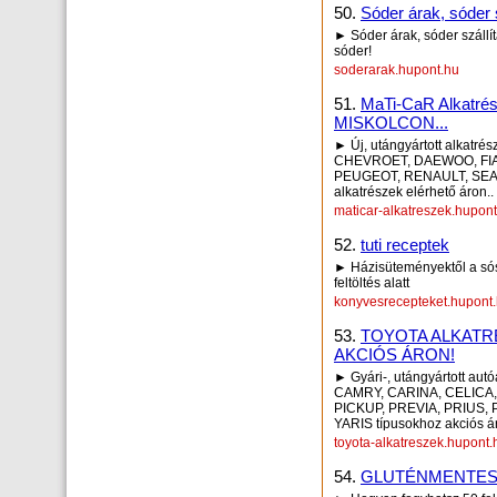
50.
Sóder árak, sóder 
► Sóder árak, sóder száll
sóder!
soderarak.hupont.hu
51.
MaTi-CaR Alkat
MISKOLCON...
► Új, utángyártott alkatr
CHEVROET, DAEWOO, FIAT
PEUGEOT, RENAULT, SEAT,
alkatrészek elérhető áron..
maticar-alkatreszek.hupon
52.
tuti receptek
► Házisüteményektől a sós 
feltöltés alatt
konyvesrecepteket.hupont
53.
TOYOTA ALKATR
AKCIÓS ÁRON!
► Gyári-, utángyártott a
CAMRY, CARINA, CELICA,
PICKUP, PREVIA, PRIUS,
YARIS típusokhoz akciós á
toyota-alkatreszek.hupont.
54.
GLUTÉNMENTES