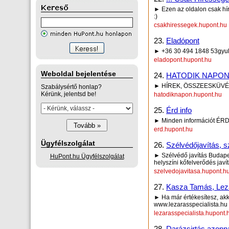
► Ezen az oldalon csak hír
:)
csakhiressegek.hupont.hu
23.
Eladópont
► +36 30 494 1848 53gyu
eladopont.hupont.hu
Weboldal bejelentése
24.
HATODIK NAPO
► HÍREK, ÖSSZEESKÜVÉS
Szabálysértő honlap?
Kérünk, jelentsd be!
hatodiknapon.hupont.hu
25.
Érd info
► Minden információt ÉRD
erd.hupont.hu
Ügyfélszolgálat
26.
Szélvédőjavítás, s
► Szélvédő javítás Budapes
HuPont.hu Ügyfélszolgálat
helyszíni kőfelverődés javí
szelvedojavitasa.hupont.h
27.
Kasza Tamás, Lezá
► Ha már értékesítesz, akko
www.lezarasspecialista.hu
lezarasspecialista.hupont.
28.
Darázsirtás azonn