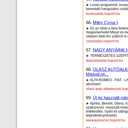
► Lovas programok, lovasok
bemutató hangulatos csalá
kunlovarda.hupont.hu
66.
Miley Cyrus:)
► Ez az oldal a lány tinik
megismerhetet Mileyt és m
oldalon több tini sztárról 
crazyladys.hupont.hu
67.
NAGY ANYÁINK H
► TERMÉSZETES SZÉPÍT
tepesztalatok.hupont.hu
68.
OLASZ AUTÓALKAT
Miskolcon...
► ALFA ROMEO - FIAT - LAN
akciósan!
olasz-auto-alkatreszek.hu
69.
Új és használt ro
► Aprilia, Benelli, Gilera
szakszerviz. Használt mot
értékesítés. Gyári és utáng
teljesítménynövelés
keewayszerviz.hupont.hu