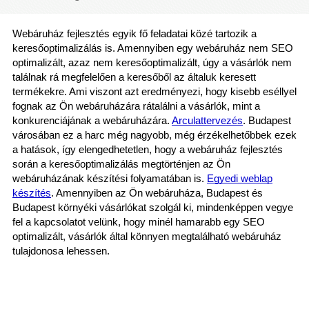
Webáruház fejlesztés egyik fő feladatai közé tartozik a
keresőoptimalizálás is. Amennyiben egy webáruház nem SEO
optimalizált, azaz nem keresőoptimalizált, úgy a vásárlók nem
találnak rá megfelelően a keresőből az általuk keresett
termékekre. Ami viszont azt eredményezi, hogy kisebb eséllyel
fognak az Ön webáruházára rátalálni a vásárlók, mint a
konkurenciájának a webáruházára.
Arculattervezés
. Budapest
városában ez a harc még nagyobb, még érzékelhetőbbek ezek
a hatások, így elengedhetetlen, hogy a webáruház fejlesztés
során a keresőoptimalizálás megtörténjen az Ön
webáruházának készítési folyamatában is.
Egyedi weblap
készítés
. Amennyiben az Ön webáruháza, Budapest és
Budapest környéki vásárlókat szolgál ki, mindenképpen vegye
fel a kapcsolatot velünk, hogy minél hamarabb egy SEO
optimalizált, vásárlók által könnyen megtalálható webáruház
tulajdonosa lehessen.