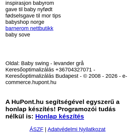
inspirasjon babyrom
gave til baby nyfødt
fødselsgave til mor tips
babyshop norge
barnerom nettbutikk
baby sove
Oldal: Baby swing - levander grå
Keresőoptimalizálás +36704327071 -
Keresőoptimalizálás Budapest - © 2008 - 2026 - e-
commerce.hupont.hu
A HuPont.hu segítségével egyszerű a
honlap készítés! Programozói tudás
nélkül is:
Honlap készítés
ÁSZF
|
Adatvédelmi Nyilatkozat