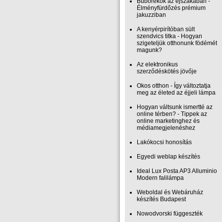
Buborékok az éjszakában -
Élményfürdőzés prémium
jakuzziban
A kenyérpirítóban sült
szendvics titka - Hogyan
szigeteljük otthonunk födémét
magunk?
Az elektronikus
szerződéskötés jövője
Okos otthon - Így változtatja
meg az életed az éjjeli lámpa
Hogyan váltsunk ismertté az
online térben? - Tippek az
online marketinghez és
médiamegjelenéshez
Lakókocsi honosítás
Egyedi weblap készítés
Ideal Lux Posta AP3 Alluminio
Modern falilámpa
Weboldal és Webáruház
készítés Budapest
Nowodvorski függeszték