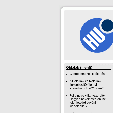
Oldalak (menü)
Csereplemezes tetőfedés
A Dofollow és Nofollow
linképítés jövője - Mire
számíthatunk 2024-ben?
Fel a netre villanyszerelők!
Hogyan növelheted online
jelenlétedet egyéni
weboldallal?