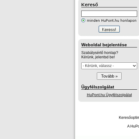
Weboldal bejelentése
Szabálysértő honlap?
Kérünk, jelentsd be!
Ügyfélszolgálat
HuPont.hu Ügyfélszolgálat
Keresőoptim
A HuPo