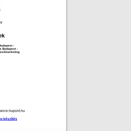
r
c
ny
ek
Budapest -
s Budapest -
resőmarketing
merce.hupont.hu
p készítés