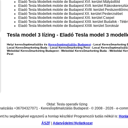
Eladó Tesla Modellek mobile de Budapest XVI. kerület Mátyásföld
Eladó Tesla Modellek mobile de Budapest XVII. kerület Rákoskeresztú
Eladó Tesla Modellek mobile de Budapest XVIII. kerület Pestszentlőrin
Eladó Tesla Modellek mobile de Budapest XX. kerület Pesterzsébet
Eladó Tesla Modellek mobile de Budapest XXI. kerület Csepel
Eladó Tesla Modellek mobile de Budapest XXII. kerület Budafok - Tété
Eladó Tesla Modellek mobile de Budapest XXIII. kerület Soroksár
Tesla model 3 lízing - Eladó Tesla model 3 modell
Helyi keresőoptimalizálás és
Keresőoptimalizálás Budapest
- Local Keresőmarketing 
Local Keresőmarketing Buda - Local Keresőmarketing Pest - Local Keresőoptimalizálá
Weboldal Keresőmarketing Budapest - Weboldal Keresőmarketing Buda - Weboldal Ke
Pest
Oldal: Tesla operatív lízing
alizálás +36704327071 - Keresőoptimalizálás Budapest - © 2008 - 2026 - e-com
nt.hu segítségével egyszerű a honlap készítés! Programozói tudás nélkül is:
Honla
ÁSZF
|
Adatvédelmi Nyilatkozat