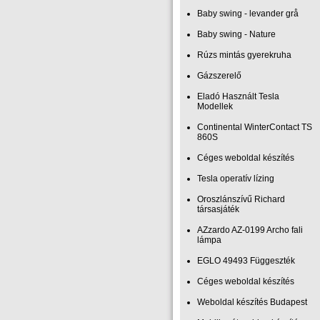
Baby swing - levander grå
Baby swing - Nature
Rúzs mintás gyerekruha
Gázszerelő
Eladó Használt Tesla
Modellek
Continental WinterContact TS
860S
Céges weboldal készítés
Tesla operatív lízing
Oroszlánszívű Richard
társasjáték
AZzardo AZ-0199 Archo fali
lámpa
EGLO 49493 Függeszték
Céges weboldal készítés
Weboldal készítés Budapest