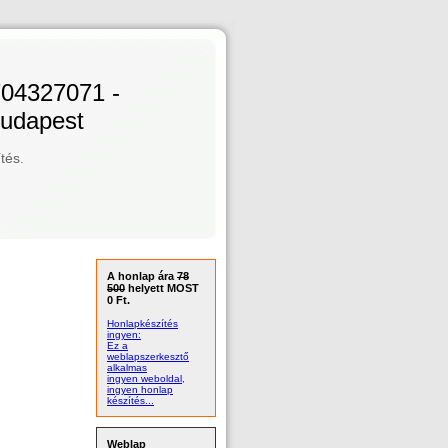
704327071 -
Budapest
tés.
A honlap ára
78
500
helyett MOST
0 Ft.
Honlapkészítés
ingyen:
Ez a
weblapszerkesztő
alkalmas
ingyen weboldal,
ingyen honlap
készítés...
Weblap