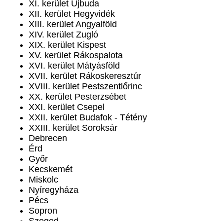
XI. kerület Újbuda
XII. kerület Hegyvidék
XIII. kerület Angyalföld
XIV. kerület Zugló
XIX. kerület Kispest
XV. kerület Rákospalota
XVI. kerület Mátyásföld
XVII. kerület Rákoskeresztúr
XVIII. kerület Pestszentlőrinc
XX. kerület Pesterzsébet
XXI. kerület Csepel
XXII. kerület Budafok - Tétény
XXIII. kerület Soroksár
Debrecen
Érd
Győr
Kecskemét
Miskolc
Nyíregyháza
Pécs
Sopron