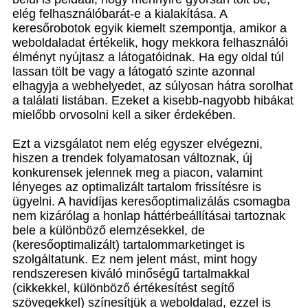
elég felhasználóbarát-e a kialakítása. A
keresőrobotok egyik kiemelt szempontja, amikor a
weboldaladat értékelik, hogy mekkora felhasználói
élményt nyújtasz a látogatóidnak. Ha egy oldal túl
lassan tölt be vagy a látogató szinte azonnal
elhagyja a webhelyedet, az súlyosan hátra sorolhat
a találati listában. Ezeket a kisebb-nagyobb hibákat
mielőbb orvosolni kell a siker érdekében.
Ezt a vizsgálatot nem elég egyszer elvégezni,
hiszen a trendek folyamatosan változnak, új
konkurensek jelennek meg a piacon, valamint
lényeges az optimalizált tartalom frissítésre is
ügyelni. A havidíjas keresőoptimalizálás csomagba
nem kizárólag a honlap háttérbeállításai tartoznak
bele a különböző elemzésekkel, de
(keresőoptimalizált) tartalommarketinget is
szolgáltatunk. Ez nem jelent mást, mint hogy
rendszeresen kiváló minőségű tartalmakkal
(cikkekkel, különböző értékesítést segítő
szövegekkel) színesítjük a weboldalad, ezzel is