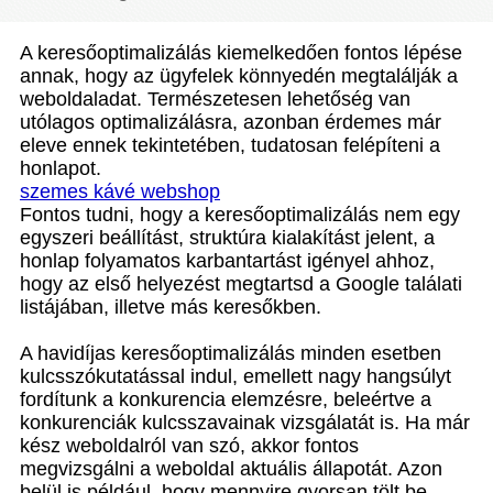
A keresőoptimalizálás kiemelkedően fontos lépése
annak, hogy az ügyfelek könnyedén megtalálják a
weboldaladat. Természetesen lehetőség van
utólagos optimalizálásra, azonban érdemes már
eleve ennek tekintetében, tudatosan felépíteni a
honlapot.
szemes kávé webshop
Fontos tudni, hogy a keresőoptimalizálás nem egy
egyszeri beállítást, struktúra kialakítást jelent, a
honlap folyamatos karbantartást igényel ahhoz,
hogy az első helyezést megtartsd a Google találati
listájában, illetve más keresőkben.
A havidíjas keresőoptimalizálás minden esetben
kulcsszókutatással indul, emellett nagy hangsúlyt
fordítunk a konkurencia elemzésre, beleértve a
konkurenciák kulcsszavainak vizsgálatát is. Ha már
kész weboldalról van szó, akkor fontos
megvizsgálni a weboldal aktuális állapotát. Azon
belül is például, hogy mennyire gyorsan tölt be,