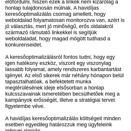
előfordulni, hiszen ezek a linkek nem kizárólag a
honlap tulajdonosán múlnak. A havidíjas
keresőoptimalizálás csomag amellett, hogy
weboldalad folyamatosan monitorozva van, azért is
jó választás, mert jó minőségű, erős oldalakról
származó rámutató linkekkel is segítjük
weboldaladat, hogy magad mögött tudhasd a
konkurenseidet.
A keresőoptimalizálásról fontos tudni, hogy egy
igen hatékony eszköz, viszont egy viszonylag
lassabb folyamat, amely rendszeres karbantartást
igényel. Az első sikerek már néhány hónapon belül
tapasztalhatóak, a befektetett munka
megtérülésének ideje elsősorban a honlap
kulcsszavainak ismeretében becsülhetőek meg a
kampányok erősségét, illetve a stratégiai tervet
figyelembe véve.
A havidíjas keresőoptimalizálás költségeit minden
esetben egyedileg határozzuk meg ügyfeleink
igényei alapján.