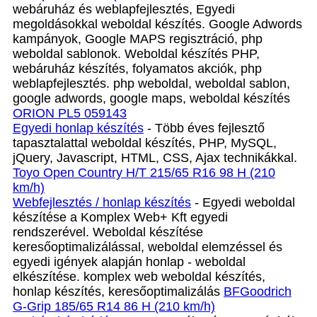
webáruház és weblapfejlesztés, Egyedi
megoldásokkal weboldal készítés. Google Adwords
kampányok, Google MAPS regisztráció, php
weboldal sablonok. Weboldal készítés PHP,
webáruház készítés, folyamatos akciók, php
weblapfejlesztés. php weboldal, weboldal sablon,
google adwords, google maps, weboldal készítés
ORION PL5 059143
Egyedi honlap készítés
- Több éves fejlesztő
tapasztalattal weboldal készítés, PHP, MySQL,
jQuery, Javascript, HTML, CSS, Ajax technikákkal.
Toyo Open Country H/T 215/65 R16 98 H (210
km/h)
Webfejlesztés / honlap készítés
- Egyedi weboldal
készítése a Komplex Web+ Kft egyedi
rendszerével. Weboldal készítése
keresőoptimalizálással, weboldal elemzéssel és
egyedi igények alapján honlap - weboldal
elkészítése. komplex web weboldal készítés,
honlap készítés, keresőoptimalizálás
BFGoodrich
G-Grip 185/65 R14 86 H (210 km/h)