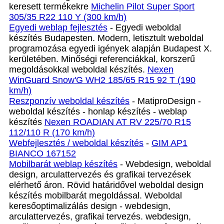
keresett termékekre
Michelin Pilot Super Sport
305/35 R22 110 Y (300 km/h)
Egyedi weblap fejlesztés
- Egyedi weboldal
készítés Budapesten. Modern, letisztult weboldal
programozása egyedi igények alapján Budapest X.
kerületében. Minőségi referenciákkal, korszerű
megoldásokkal weboldal készítés.
Nexen
WinGuard Snow'G WH2 185/65 R15 92 T (190
km/h)
Reszponzív weboldal készítés
- MatiproDesign -
weboldal készítés - honlap készítés - weblap
készítés
Nexen ROADIAN AT RV 225/70 R15
112/110 R (170 km/h)
Webfejlesztés / weboldal készítés
-
GIM AP1
BIANCO 167152
Mobilbarát weblap készítés
- Webdesign, weboldal
design, arculattervezés és grafikai tervezések
elérhető áron. Rövid határidővel weboldal design
készítés mobilbarát megoldással. Weboldal
keresőoptimalizálás design - webdesign,
arculattervezés, grafikai tervezés. webdesign,