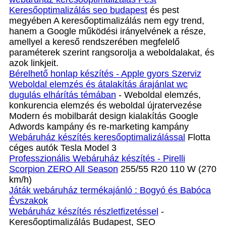
Keresőoptimalizálás seo budapest
és pest
megyében A keresőoptimalizálás nem egy trend,
hanem a Google működési irányelvének a része,
amellyel a kereső rendszerében megfelelő
paraméterek szerint rangsorolja a weboldalakat, és
azok linkjeit.
Bérelhető honlap készítés - Apple gyors Szerviz
Weboldal elemzés és átalakítás árajánlat wc
dugulás elhárítás témában
- Weboldal elemzés,
konkurencia elemzés és weboldal újratervezése
Modern és mobilbarát design kialakítás Google
Adwords kampány és re-marketing kampány
Webáruház készítés keresőoptimalizálással
Flotta
céges autók Tesla Model 3
Professzionális Webáruház készítés - Pirelli
Scorpion ZERO All Season
255/55 R20 110 W (270
km/h)
Játák webáruház termékajánló : Bogyó és Babóca
Évszakok
Webáruház készítés részletfizetéssel
-
Keresőoptimalizálás Budapest, SEO