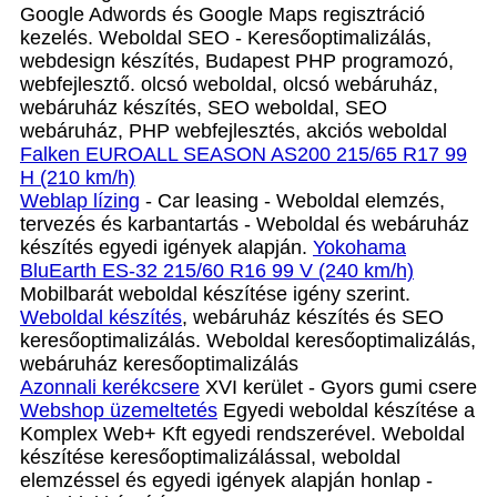
Google Adwords és Google Maps regisztráció
kezelés. Weboldal SEO - Keresőoptimalizálás,
webdesign készítés, Budapest PHP programozó,
webfejlesztő. olcsó weboldal, olcsó webáruház,
webáruház készítés, SEO weboldal, SEO
webáruház, PHP webfejlesztés, akciós weboldal
Falken EUROALL SEASON AS200 215/65 R17 99
H (210 km/h)
Weblap lízing
- Car leasing - Weboldal elemzés,
tervezés és karbantartás - Weboldal és webáruház
készítés egyedi igények alapján.
Yokohama
BluEarth ES-32 215/60 R16 99 V (240 km/h)
Mobilbarát weboldal készítése igény szerint.
Weboldal készítés
, webáruház készítés és SEO
keresőoptimalizálás. Weboldal keresőoptimalizálás,
webáruház keresőoptimalizálás
Azonnali kerékcsere
XVI kerület - Gyors gumi csere
Webshop üzemeltetés
Egyedi weboldal készítése a
Komplex Web+ Kft egyedi rendszerével. Weboldal
készítése keresőoptimalizálással, weboldal
elemzéssel és egyedi igények alapján honlap -