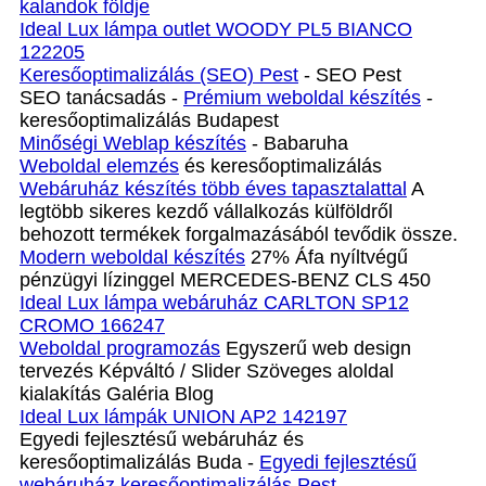
kalandok földje
Ideal Lux lámpa outlet WOODY PL5 BIANCO
122205
Keresőoptimalizálás (SEO) Pest
- SEO Pest
SEO tanácsadás -
Prémium weboldal készítés
-
keresőoptimalizálás Budapest
Minőségi Weblap készítés
- Babaruha
Weboldal elemzés
és keresőoptimalizálás
Webáruház készítés több éves tapasztalattal
A
legtöbb sikeres kezdő vállalkozás külföldről
behozott termékek forgalmazásából tevődik össze.
Modern weboldal készítés
27% Áfa nyíltvégű
pénzügyi lízinggel MERCEDES-BENZ CLS 450
Ideal Lux lámpa webáruház CARLTON SP12
CROMO 166247
Weboldal programozás
Egyszerű web design
tervezés Képváltó / Slider Szöveges aloldal
kialakítás Galéria Blog
Ideal Lux lámpák UNION AP2 142197
Egyedi fejlesztésű webáruház és
keresőoptimalizálás Buda -
Egyedi fejlesztésű
webáruház keresőoptimalizálás Pest