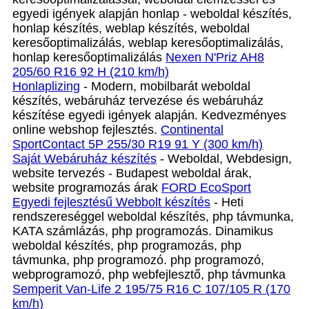
egyedi igények alapján honlap - weboldal készítés,
honlap készítés, weblap készítés, weboldal
keresőoptimalizálás, weblap keresőoptimalizálás,
honlap keresőoptimalizálás
Nexen N'Priz AH8
205/60 R16 92 H (210 km/h)
Honlaplizing
- Modern, mobilbarát weboldal
készítés, webáruház tervezése és webáruház
készítése egyedi igények alapján. Kedvezményes
online webshop fejlesztés.
Continental
SportContact 5P 255/30 R19 91 Y (300 km/h)
Saját Webáruház készítés
- Weboldal, Webdesign,
website tervezés - Budapest weboldal árak,
website programozás árak
FORD EcoSport
Egyedi fejlesztésű Webbolt készítés
- Heti
rendszereséggel weboldal készítés, php távmunka,
KATA számlázás, php programozás. Dinamikus
weboldal készítés, php programozás, php
távmunka, php programozó. php programozó,
webprogramozó, php webfejlesztő, php távmunka
Semperit Van-Life 2 195/75 R16 C 107/105 R (170
km/h)