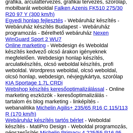
grafika, arculattervezés, grafikai tervezés, szorólap,
mobilbarát weboldal
Falken Azenis FK510 275/30
R20 97 Y (300 km/h)
Egyedi honlap fejlesztés
- Webáruház készítés -
Webáruház készítés Budapest - Webáruház
programozás - Bérelhető webáruház
Nexen
WinGuard Sport 2 WU7
Online marketing
- Webdesign és Weboldal
készítés kedvező olcsó árakon igényeknek
megfelelően. Webdesign honlap készítés,
arculatkészítés, olcsó weboldal készítés, profi
weboldal. Wordpress weboldal, olcsó weboldal,
olcsó honlap, webdesign, névjegykártya, szorólap
KIA Sportage 1.7L CRDi
Webshop készítés keresőoptimalizálással
- Online
marketing eszközök - keresőoptimalizálás -
tartalom és blog marketing - linképítés -
webanalitika
Michelin Agilis+ 235/65 R16 C 115/113
R (170 km/h)
Webáruház készítés tartós bérlet
- Weboldal
készítés - MatiPro Design - Weboldal programozás,
népszerűsítés
Michelin Primacy 4 225/55 R16 95