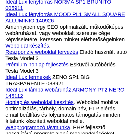
Ideal Lux fényforrás NORMA SP1 BRUNITO
005911
Ideal Lux fényforrás MOOD PL1 SMALL SQUARE
ALLUMINIO 140926
Amennyiben egy SEO optimalizált, működőképes
webáruházat, vagy weboldalt szeretne cége
képviseletére, keressen minket elérhetőségeinken.
Weboldal készítés
.
Reszponzív weboldal tervezés
Eladó használt autó
Tesla Model 3
Prémium honlap fejlesztés‎
Esküvői autóbérlés
Tesla Model 3
Ideal Lux termékek
ZENO SP1 BIG
TRASPARENTE 088921
Ideal Lux lámpa webáruház ARMONY PT2 NERO
145112
Honlap és weboldal készítés
. Weboldal mobilra
optimalizálás, tárhely, domain név, FTP elérés,
email beállítás és folyamatos támogatás minden
általunk készített weboldal mellé.
Webprogramozó távmunka
. PHP fejlesztő
hosszútávú progrekt alapú megrendeléséeket