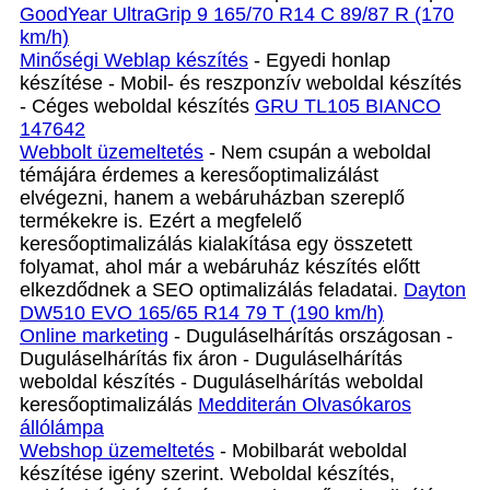
GoodYear UltraGrip 9 165/70 R14 C 89/87 R (170
km/h)
Minőségi Weblap készítés
- Egyedi honlap
készítése - Mobil- és reszponzív weboldal készítés
- Céges weboldal készítés
GRU TL105 BIANCO
147642
Webbolt üzemeltetés
- Nem csupán a weboldal
témájára érdemes a keresőoptimalizálást
elvégezni, hanem a webáruházban szereplő
termékekre is. Ezért a megfelelő
keresőoptimalizálás kialakítása egy összetett
folyamat, ahol már a webáruház készítés előtt
elkezdődnek a SEO optimalizálás feladatai.
Dayton
DW510 EVO 165/65 R14 79 T (190 km/h)
Online marketing
- Duguláselhárítás országosan -
Duguláselhárítás fix áron - Duguláselhárítás
weboldal készítés - Duguláselhárítás weboldal
keresőoptimalizálás
Medditerán Olvasókaros
állólámpa
Webshop üzemeltetés
- Mobilbarát weboldal
készítése igény szerint. Weboldal készítés,