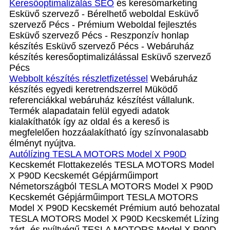
Keresőoptimalizálás SEO
és keresőmarketing
Esküvő szervező - Bérelhető weboldal Esküvő
szervező Pécs - Prémium Weboldal fejlesztés‎
Esküvő szervező Pécs - Reszponzív honlap
készítés Esküvő szervező Pécs - Webáruház
készítés keresőoptimalizálással Esküvő szervező
Pécs
Webbolt készítés részletfizetéssel
Webáruház
készítés egyedi keretrendszerrel Müködő
referenciákkal webáruház készítést vállalunk.
Termék alapadatain felül egyedi adatok
kialakíthatók így az oldal és a kereső is
megfelelően hozzáalakítható így színvonalasabb
élményt nyújtva.
Autólízing TESLA MOTORS Model X P90D
Kecskemét Flottakezelés TESLA MOTORS Model
X P90D Kecskemét Gépjárműimport
Németországból TESLA MOTORS Model X P90D
Kecskemét Gépjárműimport TESLA MOTORS
Model X P90D Kecskemét Prémium autó behozatal
TESLA MOTORS Model X P90D Kecskemét Lízing
zárt- és nyíltvégű TESLA MOTORS Model X P90D