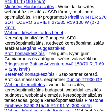
R15 91 T (190 km/h)
Minőségi Honlapkészítés
- Weboldal készítés,
webáruház készítés - SSD tárhely, mobilbarát
optimalizálás, PHP programozó
Pirelli WINTER 270
SOTTOZERO SERIE II 275/35 R19 100 W (270
km/h)
Webbolt készítés tartós bérlet
-
Keresőoptimalizálás Budapest, SEO
keresőoptimalizálás, Kedvező keresőoptimalizálás
árakkal
Elegáns Függesztékek
Profi honlapkészítés
- Téli gumi, Nyári gumi,
Gumiabroncs és autógumi széles választékban
Bridgestone Battlax Adventure A40 150/70 R17 69
V (240 km/h)
Bérelhető honlapkészítés
- Szexpartner kereső,
Erotikus masszázs, sexpartner
Dunlop TT900 GP
Weblap üzemeltetés
- weboldal készítés,
keresőoptimalizálás budapest, weboldal készítés
budapest, weboldal elemzés, keresőoptimalizálás
tanácsadás, google keresőoptimalizálás
Firestone
Firehawk SZ90 215/45 R17 91 Y (300 km/h)
Webbolt készítés részletfizetéssel
- Webáruház és