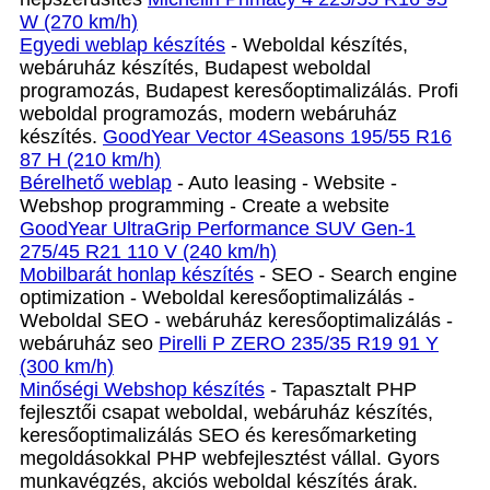
W (270 km/h)
Egyedi weblap készítés
- Weboldal készítés,
webáruház készítés, Budapest weboldal
programozás, Budapest keresőoptimalizálás. Profi
weboldal programozás, modern webáruház
készítés.
GoodYear Vector 4Seasons 195/55 R16
87 H (210 km/h)
Bérelhető weblap
- Auto leasing - Website -
Webshop programming - Create a website
GoodYear UltraGrip Performance SUV Gen-1
275/45 R21 110 V (240 km/h)
Mobilbarát honlap készítés
- SEO - Search engine
optimization - Weboldal keresőoptimalizálás -
Weboldal SEO - webáruház keresőoptimalizálás -
webáruház seo
Pirelli P ZERO 235/35 R19 91 Y
(300 km/h)
Minőségi Webshop készítés
- Tapasztalt PHP
fejlesztői csapat weboldal, webáruház készítés,
keresőoptimalizálás SEO és keresőmarketing
megoldásokkal PHP webfejlesztést vállal. Gyors
munkavégzés, akciós weboldal készítés árak.