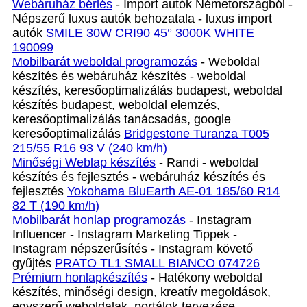
Webáruház bérlés
- Import autók Németországból -
Népszerű luxus autók behozatala - luxus import
autók
SMILE 30W CRI90 45° 3000K WHITE
190099
Mobilbarát weboldal programozás
- Weboldal
készítés és webáruház készítés - weboldal
készítés, keresőoptimalizálás budapest, weboldal
készítés budapest, weboldal elemzés,
keresőoptimalizálás tanácsadás, google
keresőoptimalizálás
Bridgestone Turanza T005
215/55 R16 93 V (240 km/h)
Minőségi Weblap készítés
- Randi - weboldal
készítés és fejlesztés - webáruház készítés és
fejlesztés
Yokohama BluEarth AE-01 185/60 R14
82 T (190 km/h)
Mobilbarát honlap programozás
- Instagram
Influencer - Instagram Marketing Tippek -
Instagram népszerűsítés - Instagram követő
gyűjtés
PRATO TL1 SMALL BIANCO 074726
Prémium honlapkészítés‎
- Hatékony weboldal
készítés, minőségi design, kreatív megoldások,
egyszerű weboldalak, portálok tervezése