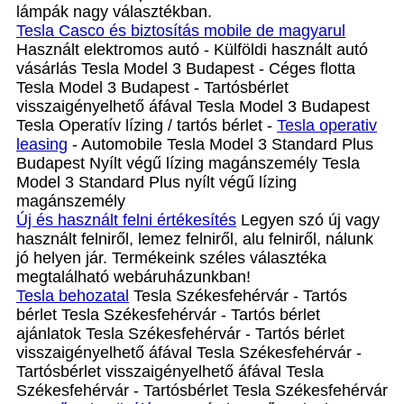
lámpák nagy választékban.
Tesla Casco és biztosítás mobile de magyarul
Használt elektromos autó - Külföldi használt autó
vásárlás Tesla Model 3 Budapest - Céges flotta
Tesla Model 3 Budapest - Tartósbérlet
visszaigényelhető áfával Tesla Model 3 Budapest
Tesla Operatív lízing / tartós bérlet -
Tesla operativ
leasing
- Automobile Tesla Model 3 Standard Plus
Budapest Nyílt végű lízing magánszemély Tesla
Model 3 Standard Plus nyílt végű lízing
magánszemély
Új és használt felni értékesítés
Legyen szó új vagy
használt felniről, lemez felniről, alu felniről, nálunk
jó helyen jár. Termékeink széles választéka
megtalálható webáruházunkban!
Tesla behozatal
Tesla Székesfehérvár - Tartós
bérlet Tesla Székesfehérvár - Tartós bérlet
ajánlatok Tesla Székesfehérvár - Tartós bérlet
visszaigényelhető áfával Tesla Székesfehérvár -
Tartósbérlet visszaigényelhető áfával Tesla
Székesfehérvár - Tartósbérlet Tesla Székesfehérvár