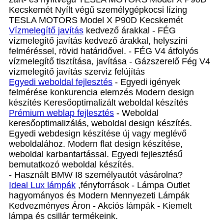
Kecskemét Nyílt végű személygépkocsi lízing
TESLA MOTORS Model X P90D Kecskemét
Vízmelegítő javítás
kedvező árakkal - FÉG
vízmelegítő javítás kedvező árakkal, helyszíni
felméréssel, rövid határidővel. - FÉG V4 átfolyós
vízmelegítő tisztítása, javítása - Gázszerelő Fég V4
vízmelegítő javítás szerviz felújítás
Egyedi weboldal fejlesztés
- Egyedi igények
felmérése konkurencia elemzés Modern design
készítés Keresőoptimalizált weboldal készítés
Prémium weblap fejlesztés‎
- Weboldal
keresőoptimalizálás, weboldal design készítés.
Egyedi webdesign készítése új vagy meglévő
weboldalához. Modern flat design készítése,
weboldal karbantartással. Egyedi fejlesztésű
bemutatkozó weboldal készítés.
- Használt BMW I8 személyautót vásárolna?
Ideal Lux lámpák
,fényforrások - Lámpa Outlet
hagyományos és Modern Mennyezeti Lámpák
Kedvezményes Áron - Akciós lámpák - Kiemelt
lámpa és csillár termékeink.