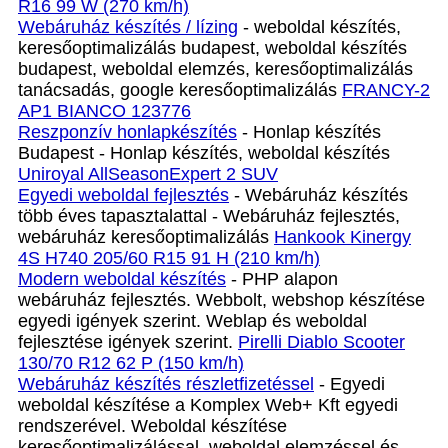
R16 99 W (270 km/h)
Webáruház készítés / lízing
- weboldal készítés,
keresőoptimalizálás budapest, weboldal készítés
budapest, weboldal elemzés, keresőoptimalizálás
tanácsadás, google keresőoptimalizálás
FRANCY-2
AP1 BIANCO 123776
Reszponzív honlapkészítés
- Honlap készítés
Budapest - Honlap készítés, weboldal készítés
Uniroyal AllSeasonExpert 2 SUV
Egyedi weboldal fejlesztés
- Webáruház készítés
több éves tapasztalattal - Webáruház fejlesztés,
webáruház keresőoptimalizálás
Hankook Kinergy
4S H740 205/60 R15 91 H (210 km/h)
Modern weboldal készítés
- PHP alapon
webáruház fejlesztés. Webbolt, webshop készítése
egyedi igények szerint. Weblap és weboldal
fejlesztése igények szerint.
Pirelli Diablo Scooter
130/70 R12 62 P (150 km/h)
Webáruház készítés részletfizetéssel
- Egyedi
weboldal készítése a Komplex Web+ Kft egyedi
rendszerével. Weboldal készítése
keresőoptimalizálással, weboldal elemzéssel és