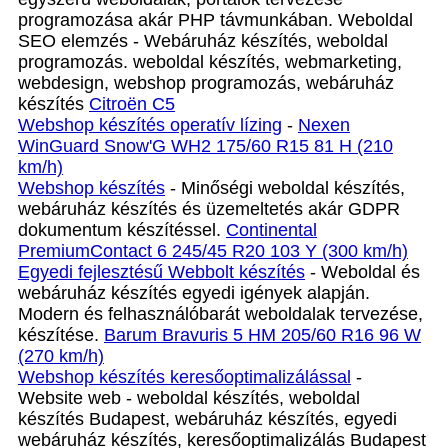
programozása akár PHP távmunkában. Weboldal
SEO elemzés - Webáruház készítés, weboldal
programozás. weboldal készítés, webmarketing,
webdesign, webshop programozás, webáruház
készítés
Citroën C5
Webshop készítés operatív lízing
-
Nexen
WinGuard Snow'G WH2 175/60 R15 81 H (210
km/h)
Webshop készítés
- Minőségi weboldal készítés,
webáruház készítés és üzemeltetés akár GDPR
dokumentum készítéssel.
Continental
PremiumContact 6 245/45 R20 103 Y (300 km/h)
Egyedi fejlesztésű Webbolt készítés
- Weboldal és
webáruház készítés egyedi igények alapján.
Modern és felhasználóbarát weboldalak tervezése,
készítése.
Barum Bravuris 5 HM 205/60 R16 96 W
(270 km/h)
Webshop készítés keresőoptimalizálással
-
Website web - weboldal készítés, weboldal
készítés Budapest, webáruház készítés, egyedi
webáruház készítés, keresőoptimalizálás Budapest