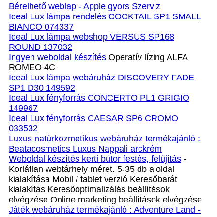
Bérelhető weblap - Apple gyors Szerviz
Ideal Lux lámpa rendelés COCKTAIL SP1 SMALL
BIANCO 074337
Ideal Lux lámpa webshop VERSUS SP168
ROUND 137032
Ingyen weboldal készítés
Operatív lízing ALFA
ROMEO 4C
Ideal Lux lámpa webáruház DISCOVERY FADE
SP1 D30 149592
Ideal Lux fényforrás CONCERTO PL1 GRIGIO
149967
Ideal Lux fényforrás CAESAR SP6 CROMO
033532
Luxus natúrkozmetikus webáruház termékajánló :
Beatacosmetics Luxus Nappali arckrém
Weboldal készítés kerti bútor festés, felújítás
-
Korlátlan webtárhely méret. 5-35 db aloldal
kialakítása Mobil / tablet verzió Keresőbarát
kialakítás Keresőoptimalizálás beállítások
elvégzése Online marketing beállítások elvégzése
Játék webáruház termékajánló : Adventure Land -