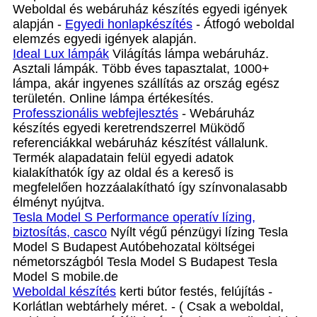
Weboldal és webáruház készítés egyedi igények
alapján -
Egyedi honlapkészítés
- Átfogó weboldal
elemzés egyedi igények alapján.
Ideal Lux lámpák
Világítás lámpa webáruház.
Asztali lámpák. Több éves tapasztalat, 1000+
lámpa, akár ingyenes szállítás az ország egész
területén. Online lámpa értékesítés.
Professzionális webfejlesztés
- Webáruház
készítés egyedi keretrendszerrel Müködő
referenciákkal webáruház készítést vállalunk.
Termék alapadatain felül egyedi adatok
kialakíthatók így az oldal és a kereső is
megfelelően hozzáalakítható így színvonalasabb
élményt nyújtva.
Tesla Model S Performance operatív lízing,
biztosítás, casco
Nyílt végű pénzügyi lízing Tesla
Model S Budapest Autóbehozatal költségei
németországból Tesla Model S Budapest Tesla
Model S mobile.de
Weboldal készítés
kerti bútor festés, felújítás -
Korlátlan webtárhely méret. - ( Csak a weboldal,