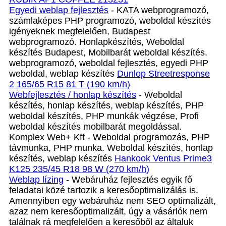
Egyedi weblap fejlesztés
- KATA webprogramozó,
számlaképes PHP programozó, weboldal készítés
igényeknek megfelelően, Budapest
webprogramozó. Honlapkészítés, Weboldal
készítés Budapest, Mobilbarát weboldal készítés.
webprogramozó, weboldal fejlesztés, egyedi PHP
weboldal, weblap készítés
Dunlop Streetresponse
2 165/65 R15 81 T (190 km/h)
Webfejlesztés / honlap készítés
- Weboldal
készítés, honlap készítés, weblap készítés, PHP
weboldal készítés, PHP munkák végzése, Profi
weboldal készítés mobilbarát megoldással.
Komplex Web+ Kft - Weboldal programozás, PHP
távmunka, PHP munka. Weboldal készítés, honlap
készítés, weblap készítés
Hankook Ventus Prime3
K125 235/45 R18 98 W (270 km/h)
Weblap lízing
- Webáruház fejlesztés egyik fő
feladatai közé tartozik a keresőoptimalizálás is.
Amennyiben egy webáruház nem SEO optimalizált,
azaz nem keresőoptimalizált, úgy a vásárlók nem
találnak rá megfelelően a keresőből az általuk