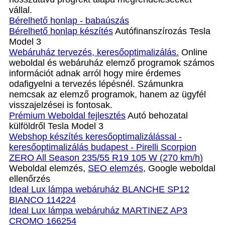
vállal.
Bérelhető honlap - babaúszás
Bérelhető honlap készítés
Autófinanszírozás Tesla
Model 3
Webáruház tervezés, keresőoptimalizálás.
Online
weboldal és webáruház elemző programok számos
információt adnak arról hogy mire érdemes
odafigyelni a tervezés lépésnél. Számunkra
nemcsak az elemző programok, hanem az ügyfél
visszajelzései is fontosak.
Prémium Weboldal fejlesztés‎
Autó behozatal
külföldről Tesla Model 3
Webshop készítés keresőoptimalizálással -
keresőoptimalizálás budapest - Pirelli Scorpion
ZERO All Season 235/55 R19 105 W (270 km/h)
Weboldal elemzés,
SEO elemzés
, Google weboldal
ellenőrzés
Ideal Lux lámpa webáruház BLANCHE SP12
BIANCO 114224
Ideal Lux lámpa webáruház MARTINEZ AP3
CROMO 166254