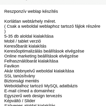
Reszponzív weblap készítés
Korlátlan webtárhely méret.
( Csak a weboldal weblaphoz tartozó fájlok részére
)
5-35 db aloldal kialakítása
Mobil / tablet verzió
Keresőbarát kialakítás
Keresőoptimalizálás beállítások elvégzése
Online marketing beállítások elvégzése
Felhasználóbarát kialakítása
Favikon
Akár többnyelvű weboldal kialakítása
SSL tanúsítvány
Biztonsági mentés
Weboldalhoz tartozó MySQL adatbázis
E-mail címed a domainhez
Egyszerű web design tervezés
Képváltó / Slider
Szöveges aloldal kialakítás