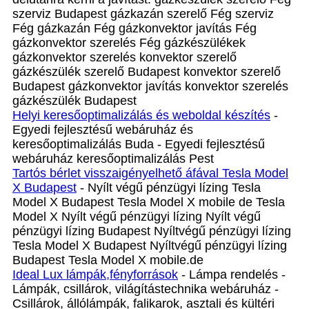
szerviz Budapest gázkazán szerelő Fég szerviz
Fég gázkazán Fég gázkonvektor javítás Fég
gázkonvektor szerelés Fég gázkészülékek
gázkonvektor szerelés konvektor szerelő
gázkészülék szerelő Budapest konvektor szerelő
Budapest gázkonvektor javítás konvektor szerelés
gázkészülék Budapest
Helyi keresőoptimalizálás és weboldal készítés
-
Egyedi fejlesztésű webáruház és
keresőoptimalizálás Buda - Egyedi fejlesztésű
webáruház keresőoptimalizálás Pest
Tartós bérlet visszaigényelhető áfával Tesla Model
X Budapest
- Nyílt végű pénzügyi lízing Tesla
Model X Budapest Tesla Model X mobile de Tesla
Model X Nyílt végű pénzügyi lízing Nyílt végű
pénzügyi lízing Budapest Nyíltvégű pénzügyi lízing
Tesla Model X Budapest Nyíltvégű pénzügyi lízing
Budapest Tesla Model X mobile.de
Ideal Lux lámpák,fényforrások
- Lámpa rendelés -
Lámpák, csillárok, világítástechnika webáruház -
Csillárok, állólámpák, falikarok, asztali és kültéri