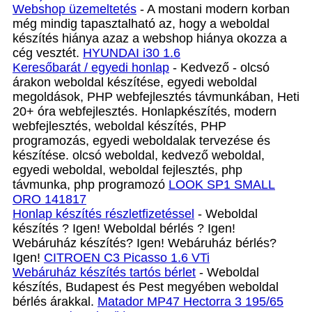
Webshop üzemeltetés
- A mostani modern korban
még mindig tapasztalható az, hogy a weboldal
készítés hiánya azaz a webshop hiánya okozza a
cég vesztét.
HYUNDAI i30 1.6
Keresőbarát / egyedi honlap‎
- Kedvező - olcsó
árakon weboldal készítése, egyedi weboldal
megoldások, PHP webfejlesztés távmunkában, Heti
20+ óra webfejlesztés. Honlapkészítés, modern
webfejlesztés, weboldal készítés, PHP
programozás, egyedi weboldalak tervezése és
készítése. olcsó weboldal, kedvező weboldal,
egyedi weboldal, weboldal fejlesztés, php
távmunka, php programozó
LOOK SP1 SMALL
ORO 141817
Honlap készítés részletfizetéssel
- Weboldal
készítés ? Igen! Weboldal bérlés ? Igen!
Webáruház készítés? Igen! Webáruház bérlés?
Igen!
CITROEN C3 Picasso 1.6 VTi
Webáruház készítés tartós bérlet
- Weboldal
készítés, Budapest és Pest megyében weboldal
bérlés árakkal.
Matador MP47 Hectorra 3 195/65