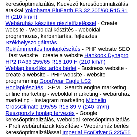
keresőoptimalizálás, Kedvező keresőoptimalizálás
árakkal
Yokohama BluEarth ES-32 205/60 R15 91
H (210 km/h)
Webáruház készítés részletfizetéssel
- Create
website - Weboldal készítés - weboldal
programozás, karbantartás, fejlesztés
Székhelyszolgáltatás
Reklámmentes honlapkészítés
- PHP website SEO
- fast website - create a website
Hankook Dynapro
HP2 RA33 255/65 R16 109 H (210 km/h)
Weblap készítés tartós bérlet
- Business website -
create a website - PHP website - website
programming
GoodYear Eagle LS2
Honlapkészítés
- SEM - Search engine marketing -
online marketing - weboldal marketing - webáruház
marketing - instagram marketing
Michelin
CrossClimate 195/55 R15 89 V (240 km/h)
Reszponzív honlap tervezés
- Google
keresőoptimalizálás, Weboldal keresőoptimalizálás
- Profi webáruházak készítése - Webáruház bérlés
keresőoptimalizálással
Imperial EcoDriver 5 225/55