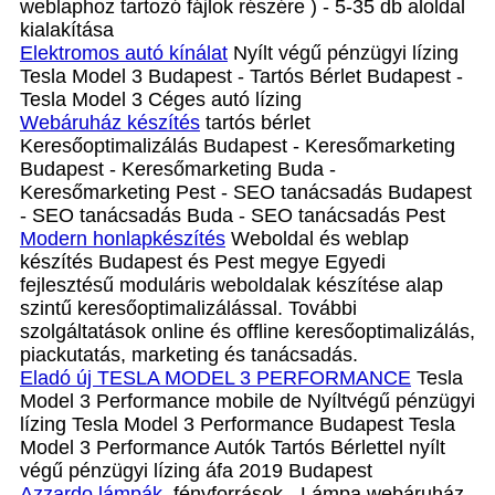
weblaphoz tartozó fájlok részére ) - 5-35 db aloldal
kialakítása
Elektromos autó kínálat
Nyílt végű pénzügyi lízing
Tesla Model 3 Budapest - Tartós Bérlet Budapest -
Tesla Model 3 Céges autó lízing
Webáruház készítés
tartós bérlet
Keresőoptimalizálás Budapest - Keresőmarketing
Budapest - Keresőmarketing Buda -
Keresőmarketing Pest - SEO tanácsadás Budapest
- SEO tanácsadás Buda - SEO tanácsadás Pest
Modern honlapkészítés
Weboldal és weblap
készítés Budapest és Pest megye Egyedi
fejlesztésű moduláris weboldalak készítése alap
szintű keresőoptimalizálással. További
szolgáltatások online és offline keresőoptimalizálás,
piackutatás, marketing és tanácsadás.
Eladó új TESLA MODEL 3 PERFORMANCE
Tesla
Model 3 Performance mobile de Nyíltvégű pénzügyi
lízing Tesla Model 3 Performance Budapest Tesla
Model 3 Performance Autók Tartós Bérlettel nyílt
végű pénzügyi lízing áfa 2019 Budapest
Azzardo lámpák
,fényforrások - Lámpa webáruház,