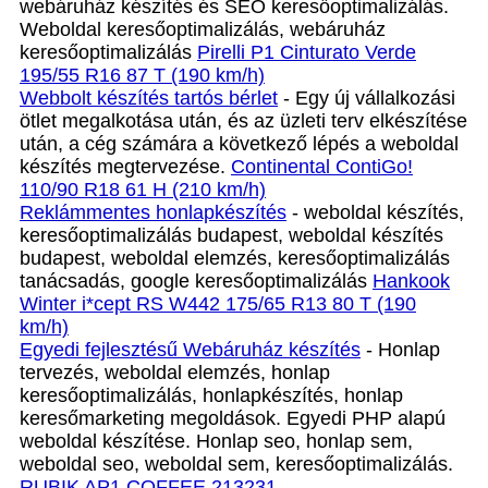
webáruház készítés és SEO keresőoptimalizálás.
Weboldal keresőoptimalizálás, webáruház
keresőoptimalizálás
Pirelli P1 Cinturato Verde
195/55 R16 87 T (190 km/h)
Webbolt készítés tartós bérlet
- Egy új vállalkozási
ötlet megalkotása után, és az üzleti terv elkészítése
után, a cég számára a következő lépés a weboldal
készítés megtervezése.
Continental ContiGo!
110/90 R18 61 H (210 km/h)
Reklámmentes honlapkészítés
- weboldal készítés,
keresőoptimalizálás budapest, weboldal készítés
budapest, weboldal elemzés, keresőoptimalizálás
tanácsadás, google keresőoptimalizálás
Hankook
Winter i*cept RS W442 175/65 R13 80 T (190
km/h)
Egyedi fejlesztésű Webáruház készítés
- Honlap
tervezés, weboldal elemzés, honlap
keresőoptimalizálás, honlapkészítés, honlap
keresőmarketing megoldások. Egyedi PHP alapú
weboldal készítése. Honlap seo, honlap sem,
weboldal seo, weboldal sem, keresőoptimalizálás.
RUBIK AP1 COFFEE 213231