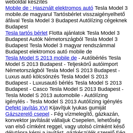
weboldal készítés
Mobile de : Használt elektromos autó
Tesla Model 3
mobile.de magyarul Tartósbérlet visszaigényelhető
áfával Tesla Model 3 Budapest Autólízing cégeknek
Budapest
Tesla tartós bérlet
Flotta ajánlatok Tesla Model 3
Budapest Autók Németországból‎ Tesla Model 3
Budapest Tesla Model 3 magyar rendszámmal
Budapest elektromos autó mobile de
Tesla Model S 2013 mobile de
- Autóbérlés Tesla
Model S 2013 Budapest - Teljeskörű autóimport
Németországból Tesla Model S 2013 Budapest -
Luxus autó kölcsönzés Tesla Model S 2013
Budapest - Luxusautó bérlés Tesla Model S 2013
Budapest - Casco Tesla Model S 2013 Budapest -
Tesla Model S 2013 automobile - Autólízing
igénylés - Tesla Model S 2013 Autólízing igénylés
Defekt javítás XVI
Kijavítjuk lyukas gumiját
Gázszerelő csepel
- Fég vízmelegítő, gázkazán,
konvektor javítását vállaljuk Csepelen, lehetőség
van első címként reggel, vagy utolsó címként késő
délutánra kérni a javítást. gázkészülék szerelő Fég