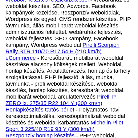
weboldal készítés, SEO, Adwords, Facebook
kampányok kezelése, Reszponzív weboldalak,
Wordpress és egyedi CMS rendszer készítés. PHP
távmunka, állás mobil barát weboldal készítés
adminisztrációs felülettel. webáruház fejlesztés,
weboldal fejlesztés, SEO kampány, Facebook
kampány, Wordpress weboldal
Pirelli Scorpion
Rally STR 110/70 R17 54 H (210 km/h)
eCommerce
- Keresőbarát, mobilbarát weboldal
készítése alacsony költségek mellett. Weboldal,
honlap készítés, Arculattervezés, honlap és tárhely
szolgáltatással. PHP fejlesztő, állás, munka,
távmunka - profi weboldal készítése. weboldal
készítés, honlap készítés, keresőbarát weboldal,
mobilbarát weboldal, arculattervezés
Pirelli P
ZERO lx. 275/35 R22 104 Y (300 km/h)
Honlapkészítés tartós bérlet
- Folyamatos havi
keresőoptimalizálás, keresőoptimalizált weboldal
készítés és weboldal karbantartás
Michelin Pilot
Sport 3 225/40 R19 93 Y (300 km/h)
Reszponzív honlap készítés
- PHP weboldal,